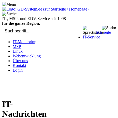
IT-, MSP- und EDV-Service seit 1998
für die ganze Region.
Startseite
IT-Service
IT-Monitoring
MSP
Linux
Webentwicklung
Über uns
Kontakt
Login
bei Computer-Problemen - DIREKT die Profis rufen: 02429 909-
904
IT-
Nachrichten