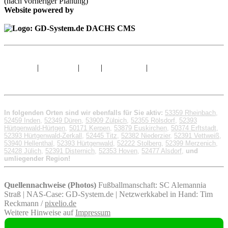
(nach vorheriger Planung)
Website powered by
Sitemap
|
Impressum
|
AGB
|
Datenschutz
|
© 1998 - 2026 GD-
System.de
In folgenden Orten sind wir ebenfalls für Sie aktiv:
53359 Rheinbach
,
52459 Inden
,
52349 Düren
,
53909 Zülpich
,
52355 Rölsdorf
,
52393
Hürtgenwald-Hürtgen
,
50171 Kerpen
,
53879 Euskirchen
,
50374 Erftstadt
,
52393 Hürtgenwald-Zerkall
,
52445 Titz
,
52382 Niederzier
,
52391 Vettweiß
,
53940 Hellenthal
,
52393 Hürtgenwald
,
52222 Stolberg
,
52399 Merzenich
,
52428 Jülich
,
52391 Disternich
,
52353 Hoven
,
52477 Alsdorf
,
und
umliegender Region!
Quellennachweise (Photos)
Fußballmanschaft: SC Alemannia
Straß | NAS-Case: GD-System.de | Netzwerkkabel in Hand: Tim
Reckmann /
pixelio.de
Weitere Hinweise auf
Impressum